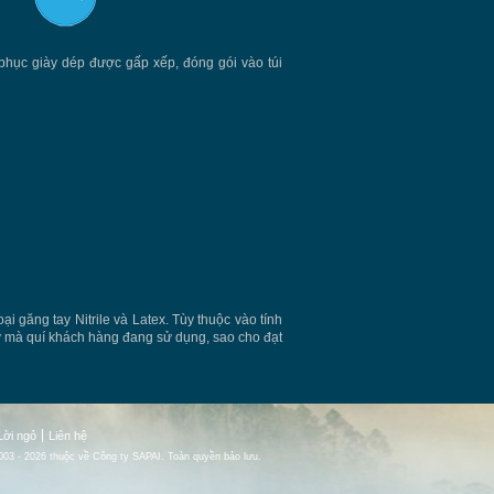
hục giày dép được gấp xếp, đóng gói vào túi
oại găng tay Nitrile và Latex. Tùy thuộc vào tính
tay mà quí khách hàng đang sử dụng, sao cho đạt
Lời ngỏ
Liên hệ
03 - 2026 thuộc về Công ty SAPAI. Toàn quyền bảo lưu.