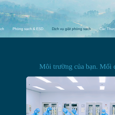
ạch
Phòng sạch & ESD
Dịch vụ giặt phòng sạch
Các Thươ
Môi trường của bạn.
Mối 