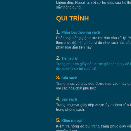
không đều. Ngoài ra, với sự trợ giúp của hệ th
sấy thông dụng.
QUI TRÌNH
1.
Phân loại theo mã vạch
Phân loại hàng giặt trước khi đưa vào xử lý. 
theo mức độ hỏng hóc, ví dụ như rách nát, cũ 
phân loại đầu tiên này
2.
Tiền xử lý
Trang phục và giày dép được giặt bằng tay để
được xử lý sơ bộ sạch sẽ.
3.
Giặt sạch
Trang phục và giày dép được nạp vào máy giặ
với các hóa chất phù hợp.
4.
Sấy sạch
Trang phục và giày dép được lấy ra theo cửa
trong phòng sạch.
5.
Kiểm tra bụi
Kiểm tra nồng độ bụi trong trang phục giày de
chuyên dụng.