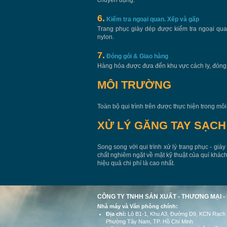
6.
Kiểm tra ngoại quan. Xếp và gấp
Trang phục giày dép được kiểm tra ngoại quan l
nylon.
7.
Đóng gói & Giao hàng
Hàng hóa được đưa đến khu vực cách ly, đóng 
MÔI TRƯỜNG
Toàn bộ qui trình trên được thực hiện trong mô
XỬ LÝ GĂNG TAY SẠCH
Song song với qui trình xử lý trang phục - giày 
chất nghiêm ngặt về mặt kỹ thuật của quí khá
hiệu quả chi phí là cao nhất.
CÔNG TY TNHH SẢN XUẤT - THƯƠNG MẠI - 
Nhà máy và Văn phòng chính:
Địa chỉ:
Lô B1-1, Khu A3, Đường D9, KCN Rạch 
Phường Tây Nam, TP. Hồ Chí Minh