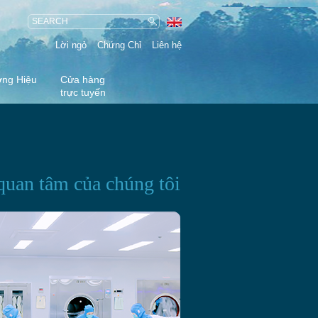
Lời ngỏ
Chứng Chỉ
Liên hệ
ng Hiệu
Cửa hàng
trực tuyến
quan tâm của chúng tôi