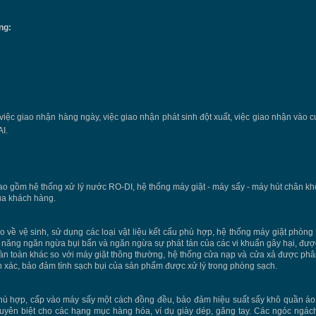
ng:
việc giao nhận hàng ngày, việc giao nhận phát sinh đột xuất, việc giao nhận vào cu
AI.
 bao gồm hệ thống xử lý nước RO-DI, hệ thống máy giặt - máy sấy - máy hút chân k
̉a khách hàng.
ao về vệ sinh, sử dụng các loại vật liệu kết cấu phù hợp, hệ thống máy giặt pho
năng ngăn ngừa bụi bẩn và ngăn ngừa sự phát tán của các vi khuẩn gây hại, được
n toàn khác so với máy giặt thông thường, hệ thống cửa nạp và cửa xả được phâ
 xác, bảo đảm tính sạch bụi của sản phẩm được xử lý trong phòng sạch.
ù hợp, cấp vào máy sấy một cách đồng đều, bảo đảm hiệu suất sấy khô quần áo,
uyên biệt cho các hạng mục hàng hóa, ví dụ giày dép, găng tay. Các ngóc ngác