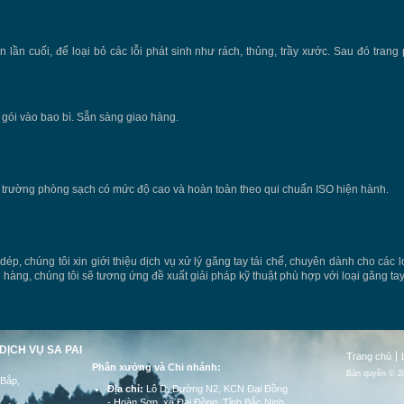
ần cuối, để loại bỏ các lỗi phát sinh như rách, thủng, trầy xước. Sau đó trang p
gói vào bao bì. Sẵn sàng giao hàng.
i trường phòng sạch có mức độ cao và hoàn toàn theo qui chuẩn ISO hiện hành.
dép, chúng tôi xin giới thiệu dịch vụ xử lý găng tay tái chế, chuyên dành cho các l
ch hàng, chúng tôi sẽ tương ứng đề xuất giải pháp kỹ thuật phù hợp với loại găng 
DỊCH VỤ SA PAI
Trang chủ
Phân xưởng và Chi nhánh:
Bản quyền © 20
Bắp,
Địa chỉ:
Lô D, Đường N2, KCN Đại Đồng
- Hoàn Sơn, xã Đại Đồng, Tỉnh Bắc Ninh