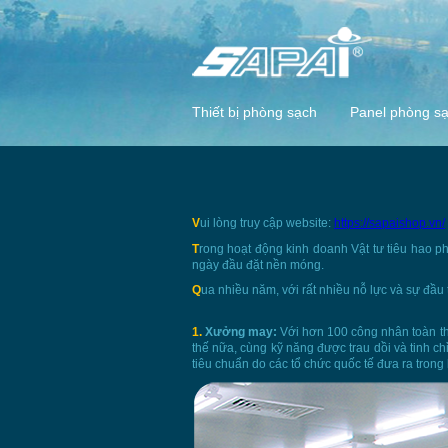
Thiết bị phòng sạch
Panel phòng s
V
ui lòng truy cập website:
https://sapaishop.vn/
T
rong hoạt động kinh doanh Vật tư tiêu hao p
ngày đầu đặt nền móng.
Q
ua nhiều năm, với rất nhiều nỗ lực và sự đầu
1.
Xưởng may:
Với hơn 100 công nhân toàn th
thế nữa, cùng kỹ năng được trau dồi và tinh c
tiêu chuẩn do các tổ chức quốc tế đưa ra trong 