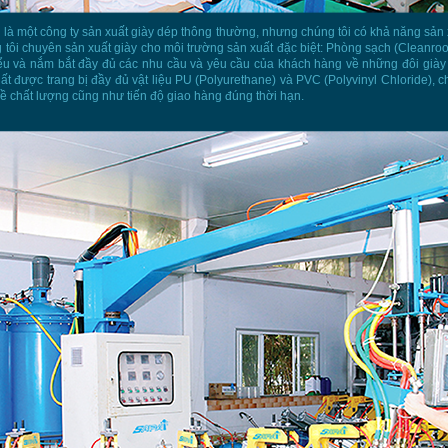
là một công ty sản xuất giày dép thông thường, nhưng chúng tôi có khả năng sản 
 tôi chuyên sản xuất giày cho môi trường sản xuất đặc biệt: Phòng sạch (Cleanroo
ểu và nắm bắt đầy đủ các nhu cầu và yêu cầu của khách hàng về những đôi giày
 được trang bị đầy đủ vật liệu PU (Polyurethane) và PVC (Polyvinyl Chloride), chú
ề chất lượng cũng như tiến độ giao hàng đúng thời hạn.