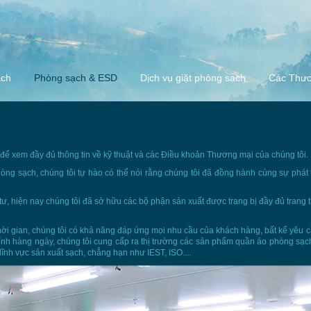
ạch
Phòng sạch & ESD
Dịch vụ giặt phòng sạch
Các Thươ
để xem đầy đủ thông tin về kỹ thuật và các Điều khoản Thương mại của chúng tôi.
hòng sạch, chúng tôi tự hào có thể nói rằng chúng tôi đã đồng hành cùng sự phát
 tư, hiện nay chúng tôi đã sở hữu các bộ phận sản xuất được trang bị đầy đủ trang 
ời gian, chúng tôi có khả năng đáp ứng mọi nhu cầu của khách hàng, bất kể yêu c
hỉnh hàng ngày, chúng tôi cung cấp ra thị trường các sản phẩm quần áo phòng sạc
lĩnh vực sản xuất sạch, chẳng hạn như IEST, ISO....