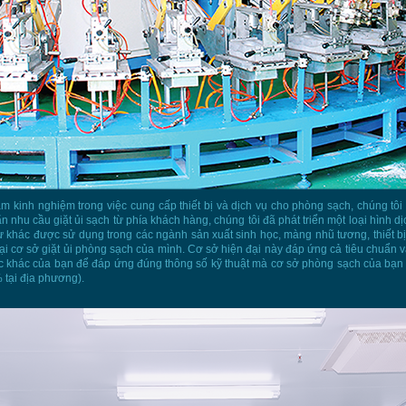
m kinh nghiệm trong việc cung cấp thiết bị và dịch vụ cho phòng sạch, chúng t
hu cầu giặt ủi sạch từ phía khách hàng, chúng tôi đã phát triển một loại hình dịc
tư khác được sử dụng trong các ngành sản xuất sinh học, màng nhũ tương, thiết 
tại cơ sở giặt ủi phòng sạch của mình. Cơ sở hiện đại này đáp ứng cả tiêu chuẩ
 khác của bạn để đáp ứng đúng thông số kỹ thuật mà cơ sở phòng sạch của bạn 
 tại địa phương).