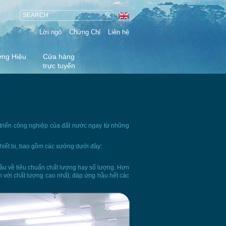
Lời ngỏ
Chứng Chỉ
Liên hệ
ng Hiệu
Cửa hàng
trực tuyến
 triển công nghiệp của đất nước ngay từ những
thiết bị, bao gồm các xưởng dưới đây:
ầu về tiêu chuẩn chất lượng hay số lượng. Hơn
h với chất lượng cao nhất, đáp ứng hầu hết các