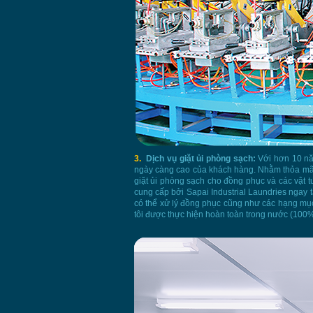
3.
Dịch vụ giặt ủi phòng sạch:
Với hơn 10 nă
ngày càng cao của khách hàng. Nhằm thỏa mãn n
giặt ủi phòng sạch cho đồng phục và các vật 
cung cấp bởi Sapai Industrial Laundries ngay 
có thể xử lý đồng phục cũng như các hạng mục
tôi được thực hiện hoàn toàn trong nước (100%