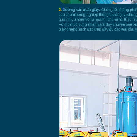
2.
Xưởng sản xuất giày:
Chúng tôi không phải 
tiêu chuẩn công nghiệp thông thường, vì chúng
qua nhiều năm trong ngành, chúng tôi thấu hi
Với hơn 50 công nhân và 2 dây chuyền sản xuất
giày phòng sạch đáp ứng đầy đủ các yêu cầu v